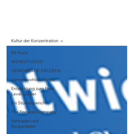
Kultur der Konzentration
All Posts
WERKSTUDENT
DEMOKRATIE ERLEBEN
Gemeinwohlökonomie
Entwicklung zum Next
Level Leader
Ein Studienbericht
The Focused Company
Vertrauen und
Kooperation